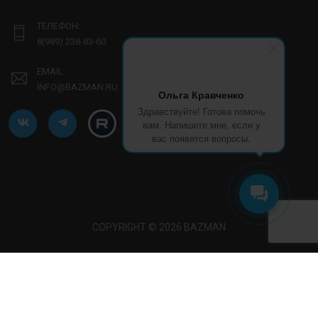
ТЕЛЕФОН:
8(989) 238-83-60
EMAIL:
INFO@BAZMAN.RU
Ольга Кравченко
Здравствуйте! Готова помочь
вам. Напишите мне, если у
вас появятся вопросы.
COPYRIGHT © 2026 BAZMAN