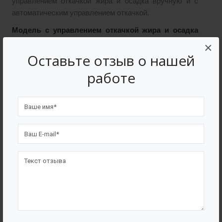
управлением откачкой жира и осадка вручную и с
автоматическим управлением откачкой.
Модель с управлением откачкой жира и осадка
×
вручную:
Оставьте отзыв о нашей
работе
Корпус сварной из полиэтилена высокой
плотности;
Патрубки входа и выхода обеспечивают
соединение с системой канализации;
На корпусе предусмотрена возможность
подсоединения вентиляционной трубы;
На отводах из корпуса предусмотрены шаровые
вентили – для откачки жира в верхней части
корпуса, для откачки осадка в нижней части
корпуса;
Для визуального контроля качества откачки на