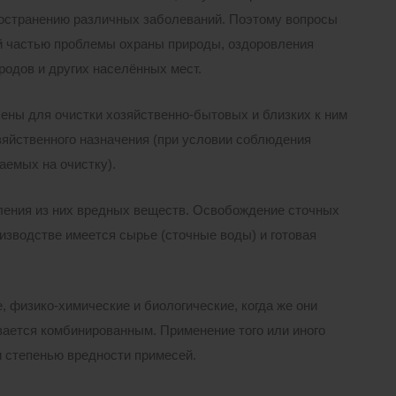
ространению различных заболеваний. Поэтому вопросы
й частью проблемы охраны природы, оздоровления
родов и других населённых мест.
ы для очистки хозяйственно-бытовых и близких к ним
зяйственного назначения (при условии соблюдения
аемых на очистку).
аления из них вредных веществ. Освобождение сточных
оизводстве имеется сырье (сточные воды) и готовая
 физико-химические и биологические, когда же они
вается комбинированным. Применение того или иного
и степенью вредности примесей.