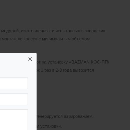
модулей, изготовленных и испытанных в заводских
ти монтаж «с колес» с минимальным объемом
×
ой станции поступают на установку «BAZMAN КОС-ПП/
броженный осадок 1 раз в 2-3 года вывозится
я.
нности:
осмотра и легко регенерируется аэрированием.
ьшить общий объем установки.