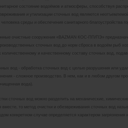
нитарное состояние водоёмов и атмосферы, способствуя расп
езвреживания и утилизации сточных вод являются неотъемлемо
человека среды и обеспечения санитарного благоустройства го
нные очистные сооружения «BAZMAN КОС-ПП/ПЭ» предназначен
производственных сточных вод до норм сброса в водоём рыб хо
к количественному и качественному составу сточных вод, подав
чных вод - обработка сточных вод с целью разрушения или уд
знения - сложное производство. В нем, как и в любом другом пр
очищенная вода).
тки сточных вод можно разделить на механические, химические,
 вместе, то метод очистки и обезвреживания сточных вод назы
ждом конкретном случае определяется характером загрязнения 