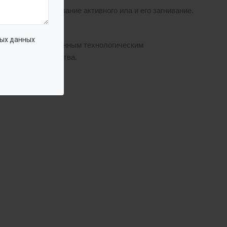
ключить скапливание активного ила и его загнивание.
ых данных
лей со смонтированным технологическим
 месте строительства.