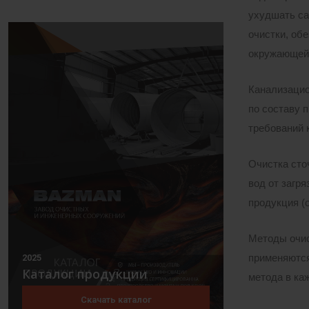
ухудшать са
очистки, об
окружающей 
Канализацио
по составу 
требований 
Очистка сто
вод от загря
продукция (
Методы очис
применяются
2025
Каталог продукции
метода в ка
Скачать каталог