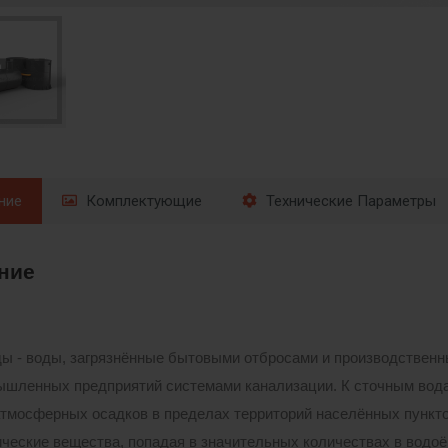
ние
Комплектующие
Технические Параметры
ние
ы - воды, загрязнённые бытовыми отбросами и производствен
ышленных предприятий системами канализации. К сточным вода
тмосферных осадков в пределах территорий населённых пункт
ические вещества, попадая в значительных количествах в водоё