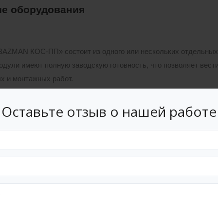
е оборудования
BAZMAN КОС-ПП» состоит из одного или нескольких отдельных 
одули имеют полную заводскую готовность, что позволяет вес
х и монтажных работ.
ы по самотечному коллектору или от канализационной насосн
Оставьте отзыв о нашей работе
 очистки сбрасываются по самотечному коллектору. Анаэробно с
ртом в места согласованные с органами экологического контрол
«BAZMAN КОС-ПП» имеет следующие технологические особе
а денитрификатора и аэротенка легкодоступна для визуального 
ние аэротенка и илоотделителя в одном блоке позволяет умен