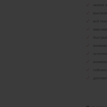
низкое 
высокое
всё тех
максима
быстрый
возможн
эстетич
возможн
сейсмос
долгове