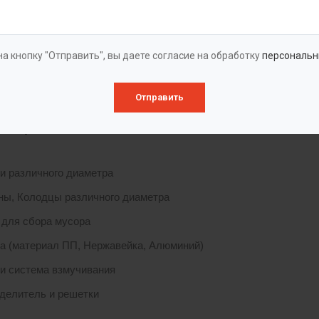
ктивные особенности тонкослойного илоотделителя позволяют ис
отрена регенерация загрузки блока доочистки.
а кнопку "Отправить", вы даете согласие на обработку
персональн
ка поставляется в виде одного или нескольких отдельных моду
ванием, что позволяет в короткий срок произвести их монтаж на
Отправить
ктация
и различного диаметра
ны, Колодцы различного диаметра
 для сбора мусора
а (материал ПП, Нержавейка, Алюминий)
и система взмучивания
делитель и решетки
ы