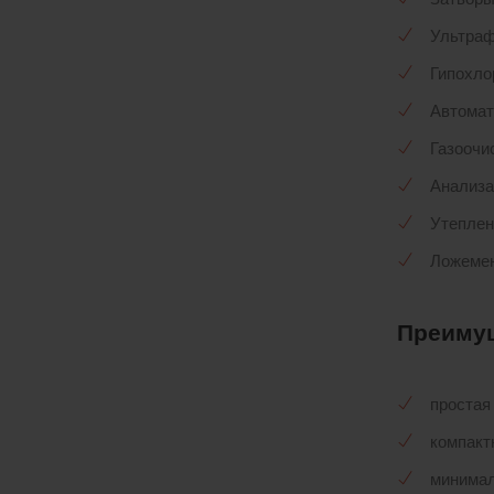
Ультра
Гипохло
Автомат
Газоочи
Анализа
Утеплен
Ложемен
Преиму
простая
компакт
минимал