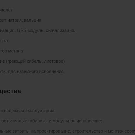
фиолет
рит натрия, кальция
изация, GPS модуль, сигнализация.
стка
тор метана
ие (греющий кабель, листовое)
ты для наземного исполнения
щества
 и надежная эксплуатация;
ность: малые габариты и модульное исполнение;
ьные затраты на проектирование, строительство и монтаж соор