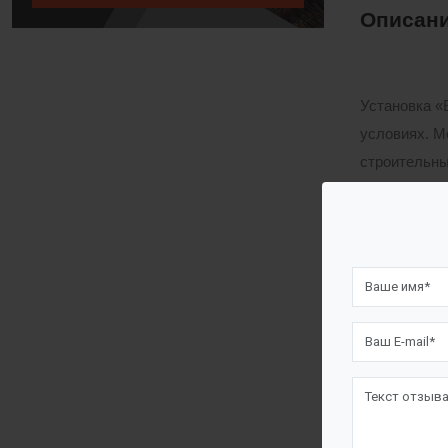
Описани
Установка «
условиях. М
строительны
Сточные вод
ПЭ» и после
спецтранспо
Установка 
Загрузк
Совмеще