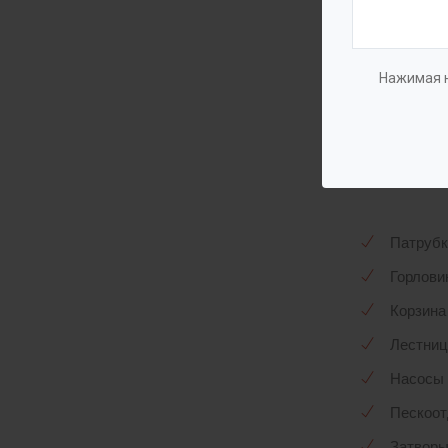
Констру
Предусм
Нажимая н
Установ
оборудо
Компле
Патрубк
Горлови
Корзина
Лестниц
Насосы 
Пескоот
Затвор