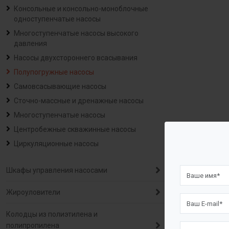
Консольные и консольно-моноблочные
одноступенчатые насосы
Многоступенчатые насосы высокого
давления
Насосы двухстороннего всасывания
Полупогружные насосы
Самовсасывающие насосы
Сточно-массные и дренажные насосы
Многоступенчатые насосы
Центробежные скважинные насосы
Циркуляционные насосы
Шкафы управления насосами
Жироуловители
Колодцы из полиэтилена и
полипропилена