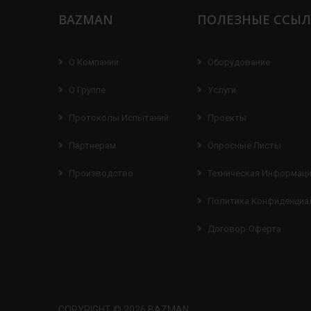
BAZMAN
ПОЛЕЗНЫЕ ССЫ
О Компании
Оборудование
О Группе
Услуги
Протоколы Испытаний
Проекты
Партнерам
Опросные Листы
Производство
Техническая Информац
Политика Конфиденциа
Договор-Оферта
COPYRIGHT © 2026 BAZMAN