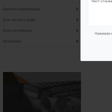
Емкости и резервуары
Для частного дома
Блок-контейнеры
Нажимая н
Футеровка