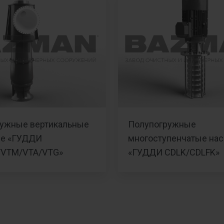
ужные вертикальные
Полупогружные
ые «ГУДДИ
многоступенчатые на
/VTM/VTA/VTG»
«ГУДДИ CDLK/CDLFK»