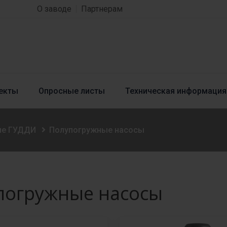
О заводе
Партнерам
екты
Опросные листы
Техническая информация
ие ГУДДИ
Полупогружные насосы
погружные насосы