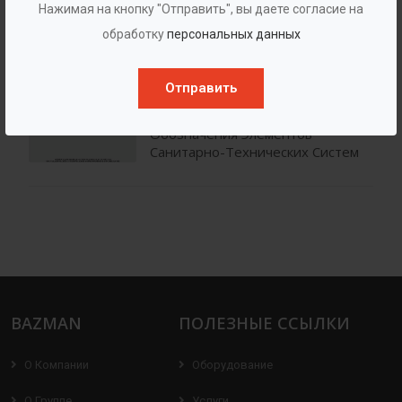
Нажимая на кнопку "Отправить", вы даете согласие на
обработку
персональных данных
ГОСТ 21.205-93
Система Проектной
Отправить
Документации Для
Строительства. Условные
Обозначения Элементов
Санитарно-Технических Систем
BAZMAN
ПОЛЕЗНЫЕ ССЫЛКИ
О Компании
Оборудование
О Группе
Услуги