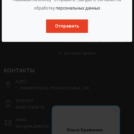
Протоколы
Проекты
обработку
персональных данных
Испытаний
Опросные Листы
Партнерам
Отправить
Техническая Информация
Производство
Политика Конфиденциальности
Договор-Оферта
КОНТАКТЫ
АДРЕС:
Г. СИМФЕРОПОЛЬ, РУССКАЯ УЛИЦА, 100
ТЕЛЕФОН:
8(989) 238-83-60
EMAIL:
INFO@BAZMAN.RU
Ольга Кравченко