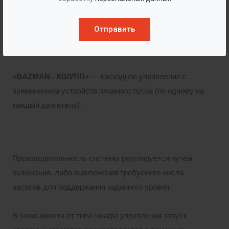
необходимого уровня.
Отправить
«BAZMAN - КШУП»
— каскадное управление с
прямым пуском двигателей.
«BAZMAN - КШУПП»
— каскадное управление с
применением устройств плавного пуска (по одному на
каждый двигатель).
Производительность системы регулируется путем
включения, либо выключения требуемого числа
насосов для поддержания заданного уровня.
В зависимости от типа шкафа управления запуск