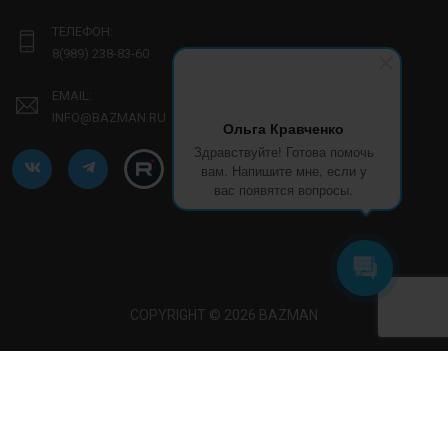
ТЕЛЕФОН:
8(989) 238-83-60
EMAIL:
INFO@BAZMAN.RU
Ольга Кравченко
Здравствуйте! Готова помочь
вам. Напишите мне, если у
вас появятся вопросы.
COPYRIGHT © 2026 BAZMAN