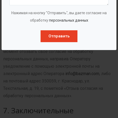
электронной почты на электронный адрес Оператора
info@bazman.com
, либо на почтовый адрес 350059, г.
Нажимая на кнопку "Отправить", вы даете согласие на
Краснодар, ул. Текстильная, д. 19, с пометкой
обработку
персональных данных
«Актуализация персональных данных»
Отправить
6.4. Срок обработки персональных данных является
неограниченным. Пользователь может в любой
момент отозвать свое согласие на обработку
персональных данных, направив Оператору
уведомление с помощью электронной почты на
электронный адрес Оператора
info@bazman.com
, либо
на почтовый адрес 350059, г. Краснодар, ул.
Текстильная, д. 19, с пометкой «Отзыв согласия на
обработку персональных данных».
7. Заключительные