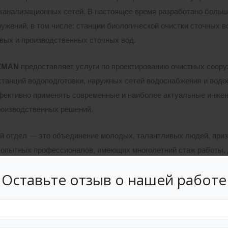
 канализационных сетей. В настоящее время разработано боль
ужений, в том числе: станции биологической очистки сточных в
вых и производственных сточных вод.
ZMAN
предоставляет услуги по проектированию очистных соор
станций водоподготовки, наружных сетей водоснабжения и водо
фективно применять современные и наиболее актуальные инжен
оизводственных решений.
й отдел — это объединение молодых, талантливых людей, приз
 опытных профессионалов, имеющих многолетний стаж работы, 
Оставьте отзыв о нашей работе
от проекта к проекту, мы боремся за качество выпускаемой на
ставленным заказчиком сроком. Делая выбор в нашу пользу, Вы
любая из задач, стоящая перед вами, будет решена качественно