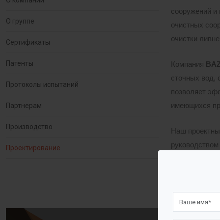
О компании
сооружений и
О группе
очистных соор
очистки ливне
Сертификаты
Патенты
Компания
BA
сточных вод, 
Протоколы испытаний
позволяет эф
Партнерам
имеющихся пр
Производство
Наш проектны
руководством
Проектирование
Каждый день, 
победа над по
уверены, что 