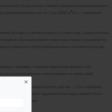
шое количество различных типовых решений канализационных
3
од производительностью от 1 до 10000 м
/сут., сооружения
ужений бытовых и промышленных сточных вод, поверхностных
отведения. Высокий уровень подготовки наших специалистов
ерные решения в проектировании новых или реконструкции
ванных создавать сложные творческие проекты под
десятки реализованных и воплощенных в жизнь идей.
×
ми документации и каждый проект для нас — это очередная
 обретаете достойного, надежного партнера и можете быть
 и на высоком уровне.