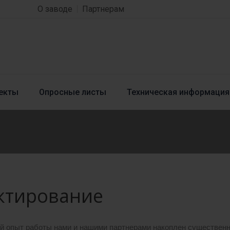
О заводе
Партнерам
екты
Опросные листы
Техническая информация
ктирование
ий опыт работы нами и нашими партнерами накоплен существен