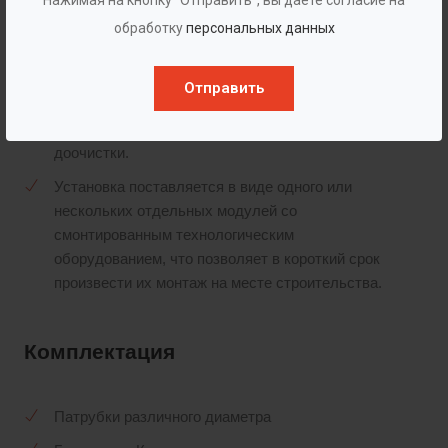
установки.
обработку
персональных данных
Конструктивные особенности тонкослойного
илоотделителя позволяют исключить
Отправить
скапливание активного ила и его загнивание.
Предусмотрена регенерация загрузки блока
доочистки.
Установка поставляется в виде одного или
нескольких отдельных модулей со
смонтированным технологическим
оборудованием, что позволяет в короткий срок
произвести их монтаж на месте строительства.
Комплектация
Патрубки различного диаметра