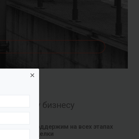
×
их вашему бизнесу
Поддержим на всех этапах
сделки