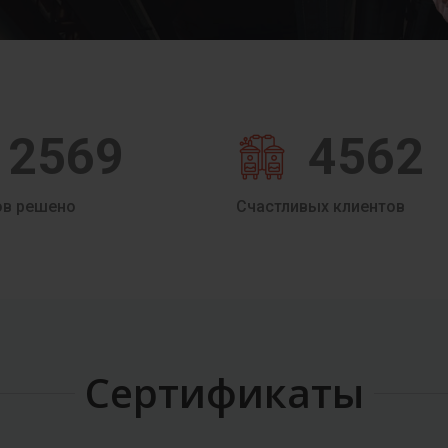
2569
4562
ов решено
Счастливых клиентов
Сертификаты