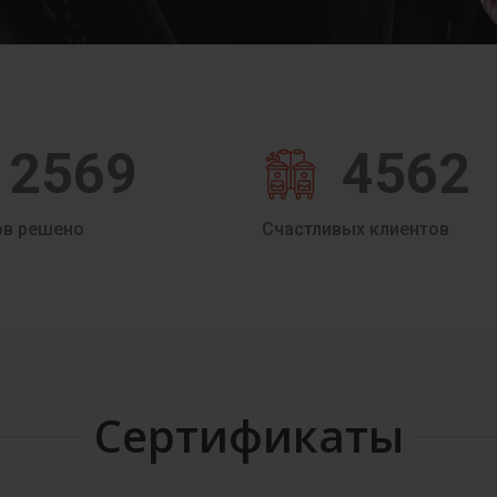
2569
4562
ов решено
Счастливых клиентов
Сертификаты