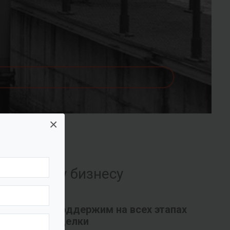
×
их вашему бизнесу
Поддержим на всех этапах
сделки