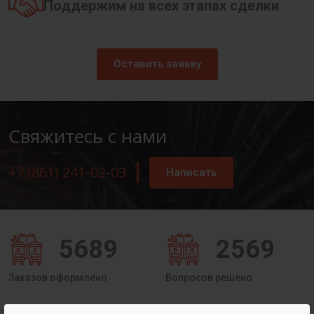
Поддержим на всех этапах сделки
Оставить заявку
Свяжитесь с нами
+7 (861) 241-02-03
Написать
5689
2569
Заказов оформлено
Вопросов решено