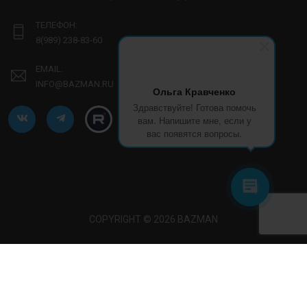
ТЕЛЕФОН:
8(989) 238-83-60
EMAIL:
INFO@BAZMAN.RU
Ольга Кравченко
Здравствуйте! Готова помочь
вам. Напишите мне, если у
вас появятся вопросы.
COPYRIGHT © 2026 BAZMAN