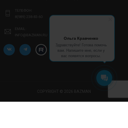
ТЕЛЕФОН:
8(989) 238-83-60
EMAIL:
INFO@BAZMAN.RU
Ольга Кравченко
Здравствуйте! Готова помочь
вам. Напишите мне, если у
вас появятся вопросы.
COPYRIGHT © 2026 BAZMAN