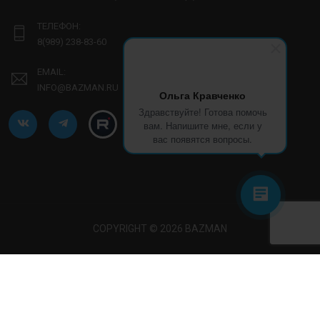
ТЕЛЕФОН:
8(989) 238-83-60
EMAIL:
INFO@BAZMAN.RU
Ольга Кравченко
Здравствуйте! Готова помочь
вам. Напишите мне, если у
вас появятся вопросы.
COPYRIGHT © 2026 BAZMAN