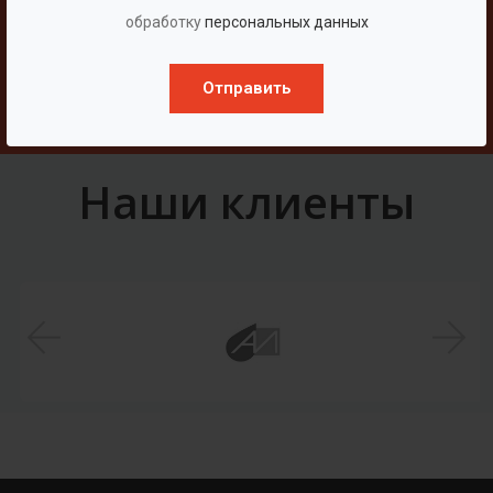
Свяжитесь с нами
обработку
персональных данных
Отправить
Написать
Наши клиенты