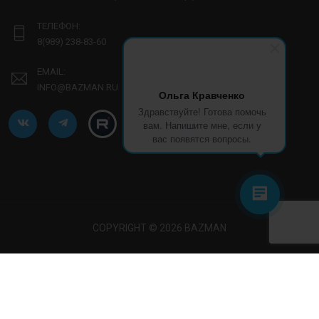
ТЕЛЕФОН:
8(989) 238-83-60
EMAIL:
INFO@BAZMAN.RU
Ольга Кравченко
Здравствуйте! Готова помочь
вам. Напишите мне, если у
вас появятся вопросы.
COPYRIGHT © 2026 BAZMAN