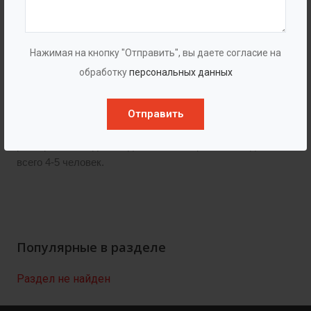
логистических затрат, экономия трудозатрат для
развертывания, не требуется спецтехника:
Нажимая на кнопку "Отправить", вы даете согласие на
В качестве наполнителя используется вода;
обработку
персональных данных
Пустые эластичные оболочки имеют незначительный
вес, легко складываются и занимают мало места при
транспортировке;
Отправить
Низкие трудозатраты человеческого ресурса - Для
развертывания дамбы длиной 50 метров необходимо
всего 4-5 человек.
Популярные в разделе
Раздел не найден