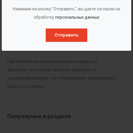
промывка фильтрующей загрузки, через нижнюю
Нажимая на кнопку "Отправить", вы даете согласие на
распределительную систему. Происходит обратный
обработку
персональных данных
ток воды из нижней части в верхнюю, тем самым
поднимаю загрузку во взвешенное состояние и
Отправить
очищая их от прилипших примесей. При промывке
вода отводится из верхнего отверстия.
При включении режима промывки одного из
фильтров, остальные фильтры работают в
ускоренном режиме, что обеспечивает непрерывную
работу установки.
Популярные в разделе