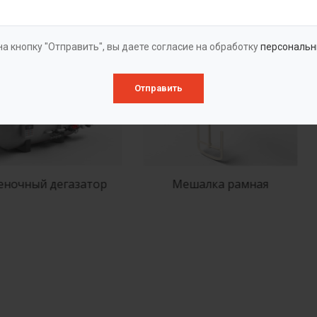
ые в разделе
а кнопку "Отправить", вы даете согласие на обработку
персональн
Отправить
чный дегазатор
Мешалка рамная