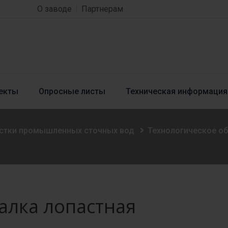
О заводе
Партнерам
екты
Опросные листы
Техническая информация
истки промышленных сточных вод
Технологическое о
лка лопастная