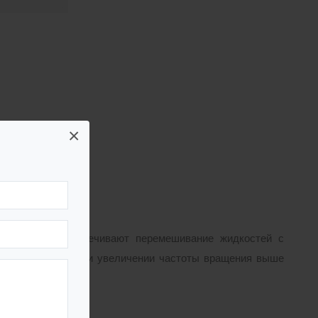
×
остью. Они обеспечивают перемешивание жидкостей с
 до 80 об/мин; при увеличении частоты вращения выше