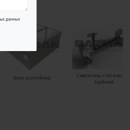
ых данных
Смеситель статический
Блок контейнер
трубный