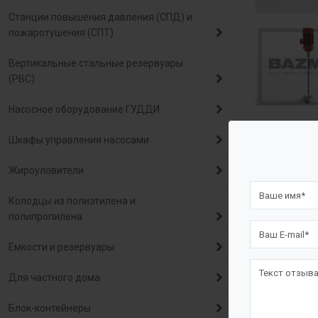
Станции повышения давления (СПД) и
пожаротушения (СПТ)
Вертикальные стальные резервуары
(РВС)
Насосное оборудование ГУДДИ
Шкафы управления насосами
Описа
Жироуловители
Назначе
Колодцы из полиэтилена и
полипропилена
Лопастные 
Емкости и резервуары
умеренной в
Для частного дома
указанной э
Блок-контейнеры