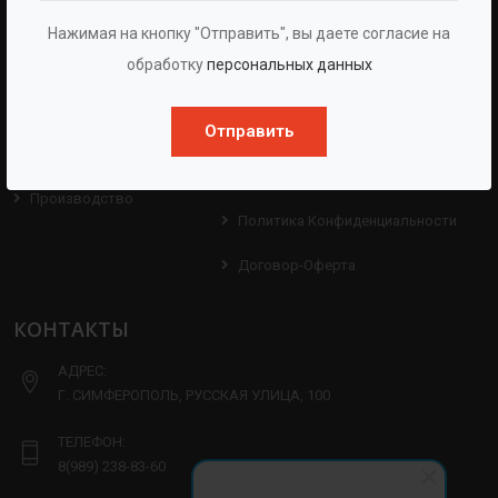
Нажимая на кнопку "Отправить", вы даете согласие на
О Группе
Услуги
обработку
персональных данных
Протоколы
Проекты
Испытаний
Отправить
Опросные Листы
Партнерам
Техническая Информация
Производство
Политика Конфиденциальности
Договор-Оферта
КОНТАКТЫ
АДРЕС:
Г. СИМФЕРОПОЛЬ, РУССКАЯ УЛИЦА, 100
ТЕЛЕФОН:
8(989) 238-83-60