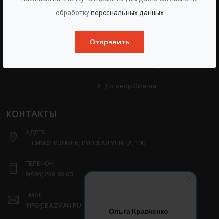
Протоколы
Проекты
обработку
персональных данных
Испытаний
Опросные Листы
Партнерам
Отправить
Техническая Информация
Производство
Политика Конфиденциальности
Договор-Оферта
КОНТАКТЫ
АДРЕС:
Г. СИМФЕРОПОЛЬ, РУССКАЯ УЛИЦА, 100
ТЕЛЕФОН:
8(989) 238-83-60
EMAIL:
INFO@BAZMAN.RU
Ольга Кравченко