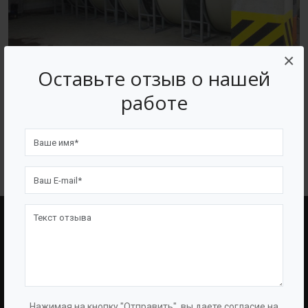
×
Оставьте отзыв о нашей
Производство емкостного и очистного оборудования
работе
BAZMAN
ВОЗВРАТ К СПИСКУ
BAZMAN
ПОЛЕЗНЫЕ ССЫЛКИ
О Компании
Оборудование
О Группе
Услуги
Нажимая на кнопку "Отправить", вы даете согласие на